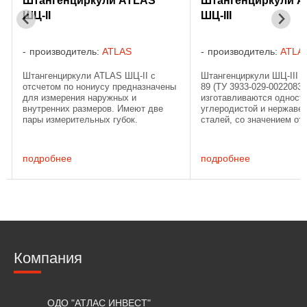
Штангенциркули ATLAS
Штангенциркули 
ШЦ-II
ШЦ-III
производитель:
ATLAS
производитель:
ATLA
Штангенциркули ATLAS ШЦ-II с
Штангенциркули ШЦ-III п
отсчетом по нониусу предназначены
89 (ТУ 3933-029-00220832
для измерения наружных и
изготавливаются односто
внутренних размеров. Имеют две
углеродистой и нержав
пары измерительных губок.
сталей, со значением отс
Штангенциркули ШЦ-II изготовлены
мм и 0.1 мм, 1 и 2 класс
из углеродистой стали.
с дюймовой и метрическ
Штангенциркули поставляются со
шкалами. Для штангенцир
подробнее
подробнее
свидетельством о ...
Компания
ОДО "АТЛАС ИНВЕСТ"