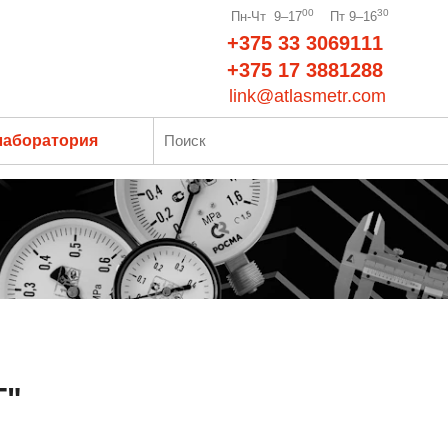
00
30
Пн-Чт 9–17
Пт 9–16
+375 33 3069111
+375 17 3881288
link@atlasmetr.com
лаборатория
Т"