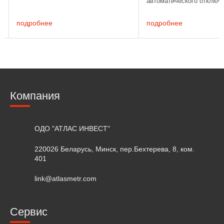
автоматического отключ
количество измерений, снижая при
неиспользовании. Внесе
этом утомляемость пользователя,
СИ РБ Наименование Ди
что дает цифровым
подробнее
подробнее
измерений, мм Цена деле
штангенциркулям значительное ...
Компания
ОДО "АТЛАС ИНВЕСТ"
220026 Беларусь, Минск, пер.Бехтерева, 8, ком.
401
link@atlasmetr.com
Сервис