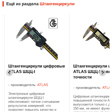
Ещё из раздела
Штангенциркули
Штангенциркули цифровые
Штангенциркули 
ATLAS ШЦЦ-I
ATLAS ШЦЦ-I пов
точности
производитель:
ATLAS
производитель:
ATLA
Электронные цифровые
Цифровые штангенцирку
штангенциркули ШЦЦ-I
повышенной точности A
обеспечивают легкое считывание
выпускаются только с ди
результатов измерений, что
150 мм, не имеют функц
позволяет повысить качество и