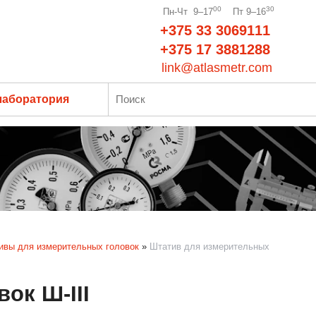
00
30
Пн-Чт 9–17
Пт 9–16
+375 33 3069111
+375 17 3881288
link@atlasmetr.com
лаборатория
тивы для измерительных головок
»
Штатив для измерительных
ок Ш-III