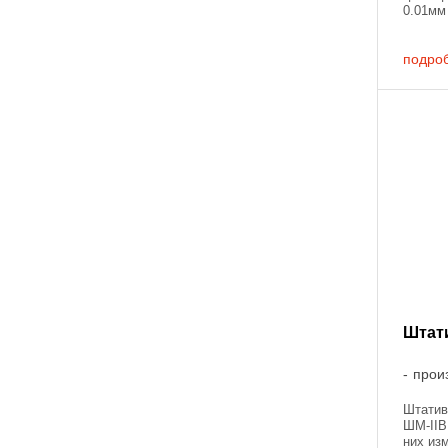
0.01мм
штатив
которое
подро
Штат
прои
Штатив
ШМ-IIB
них из