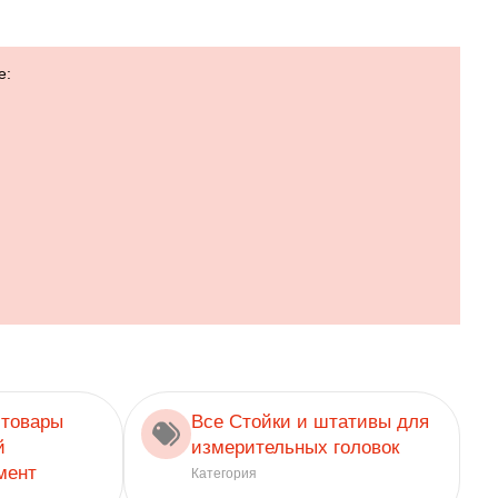
е:
 товары
Все Стойки и штативы для
й
измерительных головок
мент
Категория