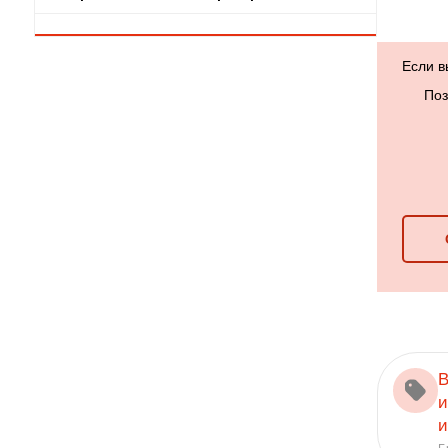
Если в
Поз
В
и
и