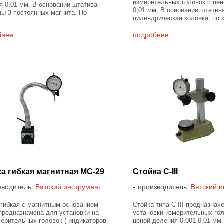
измерительных головок с це
я 0,01 мм. В основании штатива
0,01 мм; В основании штатив
ны 3 постоянных магнита. По
цилиндрическая колонка, по 
рической колонке штатива
движется муфта со стержнем
ся муфта со стержнем с ...
стержня установлена ...
бнее
подробнее
а гибкая магнитная МС-29
Стойка С-III
зводитель:
Вятский инструмент
производитель:
Вятский и
 гибкая с магнитным основанием
Стойка типа С-III предназнач
предназначена для установки на
установки измерительных гол
мерительных головок ( индикаторов
ценой деления 0,001-0,01 мм.