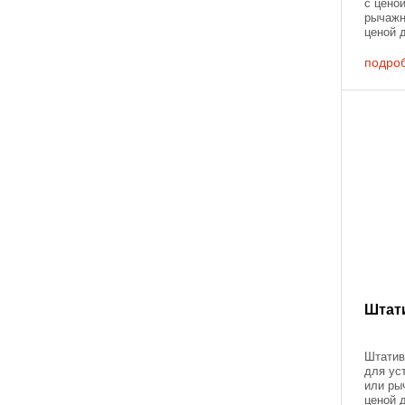
с цено
рычажн
ценой 
0.01мм
основан
подро
Штат
Штатив
для ус
или ры
ценой 