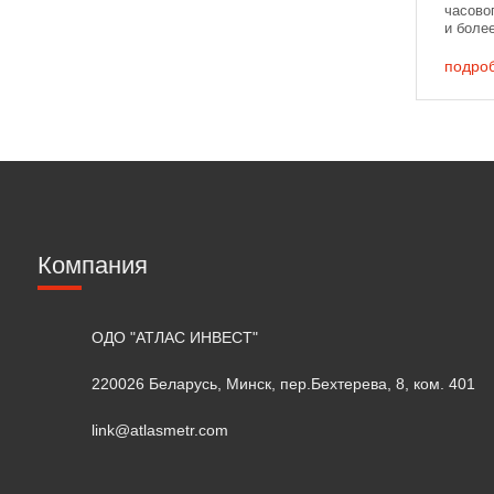
часовог
и боле
магнит
может з
подро
Компания
ОДО "АТЛАС ИНВЕСТ"
220026 Беларусь, Минск, пер.Бехтерева, 8, ком. 401
link@atlasmetr.com