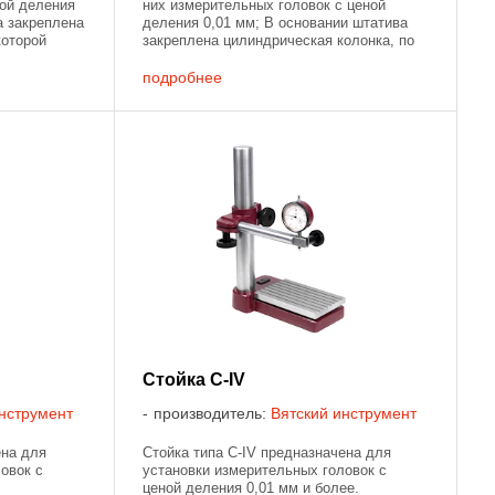
ной деления
них измерительных головок с ценой
а закреплена
деления 0,01 мм; В основании штатива
которой
закреплена цилиндрическая колонка, по
. На конце
которой движется муфта со стержнем. На
конце стержня установлена ...
подробнее
Стойка С-IV
нструмент
производитель:
Вятский инструмент
ена для
Стойка типа С-IV предназначена для
овок с
установки измерительных головок с
ценой деления 0,01 мм и более.