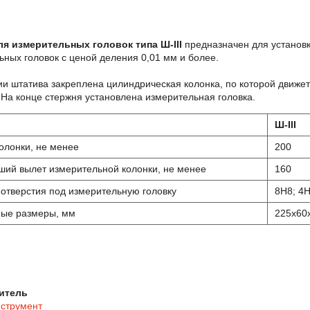
я измерительных головок типа Ш-III
предназначен для установ
ьных головок с ценой деления 0,01 мм и более.
ии штатива закреплена цилиндрическая колонка, по которой движе
 На конце стержня установлена измерительная головка.
Ш-III
олонки, не менее
200
ий вылет измерительной колонки, не менее
160
отверстия под измерительную головку
8H8; 4
ные размеры, мм
225x60
итель
нструмент