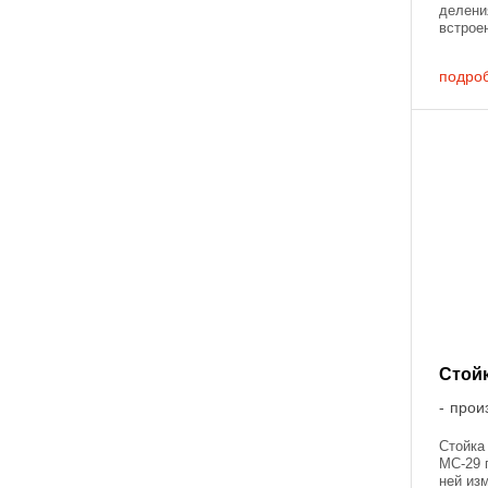
делени
встрое
цилинд
движет
подро
Стойк
прои
Стойка
МС-29 
ней из