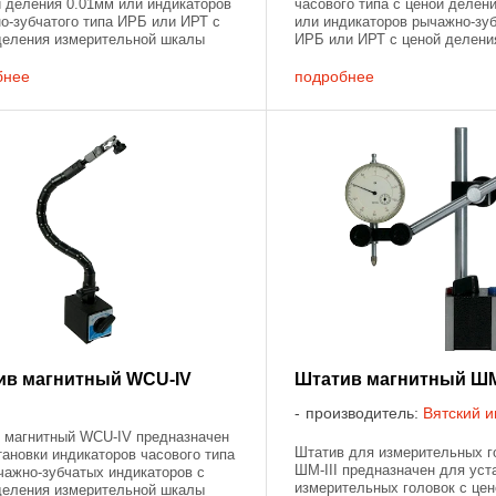
й деления 0.01мм или индикаторов
часового типа с ценой делен
о-зубчатого типа ИРБ или ИРТ с
или индикаторов рычажно-зуб
деления измерительной шкалы
ИРБ или ИРТ с ценой делени
. Штатив WCE-D имеет магнитное
измерительной шкалы 0.01мм
ие, что позволяет ...
YW-8CUB имеет магнитное ос
бнее
подробнее
что ...
ив магнитный WCU-IV
Штатив магнитный ШМ-
производитель:
Вятский и
 магнитный WCU-IV предназначен
Штатив для измерительных г
тановки индикаторов часового типа
ШМ-III предназначен для уст
чажно-зубчатых индикаторов с
измерительных головок с це
деления измерительной шкалы