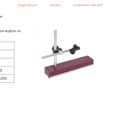
поделиться
печать
сохранить как pdf
ки
тся муфта со
H8
x200