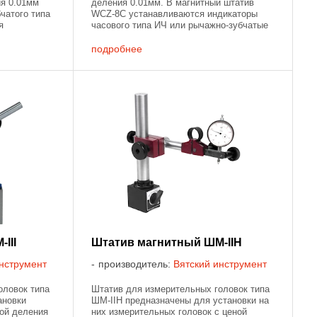
ия 0.01мм
деления 0.01мм. В магнитный штатив
чатого типа
WCZ-8C устанавливаются индикаторы
я
часового типа ИЧ или рычажно-зубчатые
. Штатив
индикаторы ИРБ. Штатив WCZ-8C имеет
нование,
магнитное основание для надежного и ...
подробнее
III
Штатив магнитный ШМ-IIН
нструмент
производитель:
Вятский инструмент
оловок типа
Штатив для измерительных головок типа
ановки
ШМ-IIН предназначены для установки на
ной деления
них измерительных головок с ценой