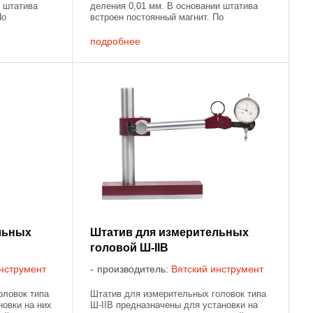
и штатива
деления 0,01 мм. В основании штатива
По
встроен постоянный магнит. По
тива
цилиндрической колонке штатива
 с
движется муфта со стержнем с
подробнее
закрепленной ...
льных
Штатив для измерительных
головой Ш-IIВ
нструмент
производитель:
Вятский инструмент
оловок типа
Штатив для измерительных головок типа
новки на них
Ш-IIB предназначены для установки на