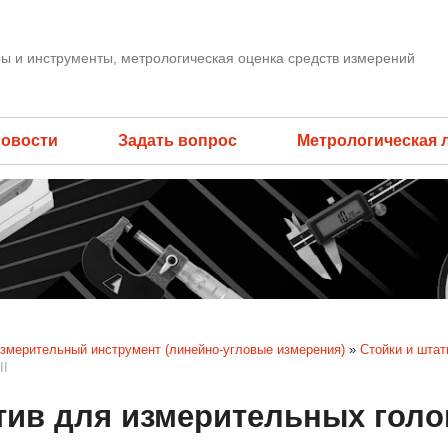
ы и инструменты, метрологическая оценка средств измерений
овости
Задать вопрос
Метрологическая 
змерительный инструмент (линейно-угловые измерения)
»
Стойки и шта
II
ив для измерительных голов