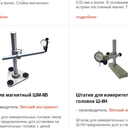
0,01 мм и более. В основани
 и более. Стойка магнитного
встроен постоянный магнит. 
а WCU-IV имеет гибкое основание,
цилиндрической колонке шта
 жестко фиксируется в ...
движется муфта со стержнем
бнее
подробнее
закрепленной ...
ив магнитный ШМ-IIВ
Штатив для измерите
головок Ш-IIН
зводитель:
Вятский инструмент
производитель:
Вятский и
 для измерительных головок типов
Штатив для измерительных г
 предназначены для установки на
Ш-IIН предназначен для уста
мерительных головок с ценой