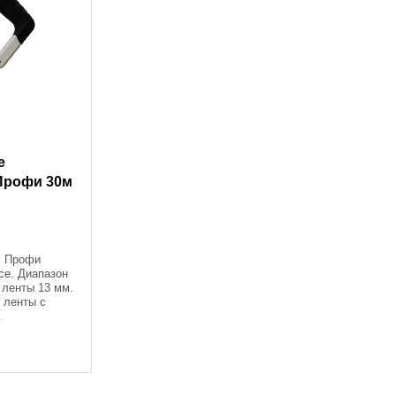
е
Профи 30м
S Профи
се. Диапазон
 ленты 13 мм.
 ленты с
.
олиамидное