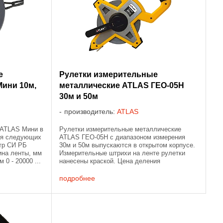
е
Рулетки измерительные
ини 10м,
металлические ATLAS ГЕО-05Н
30м и 50м
производитель:
ATLAS
Рулетки измерительные металлические
 ATLAS Мини в
ATLAS ГЕО-05Н с диапазоном измерения
ся следующих
30м и 50м выпускаются в открытом корпусе.
тр СИ РБ
Измерительные штрихи на ленте рулетки
ина ленты, мм
нанесены краской. Цена деления
 0 - 20000 ...
измерительной рулетки 1 мм. Рулетки
поставляются после ...
подробнее