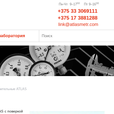
00
30
Пн-Чт 9–17
Пт 9–16
+375 33 3069111
+375 17 3881288
link@atlasmetr.com
лаборатория
рительные ATLAS
AS с поверкой