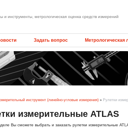
ы и инструменты, метрологическая оценка средств измерений
овости
Задать вопрос
Метрологическая 
змерительный инструмент (линейно-угловые измерения)
»
Рулетки изме
етки измерительные ATLAS
зделе Вы сможете выбрать и заказать рулетки измерительные ATL