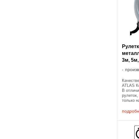
Рулет
метал
3м, 5м,
произ
Качестве
ATLAS К
В отличи
рулеток,
только н
полност
ленту, чт
подроб