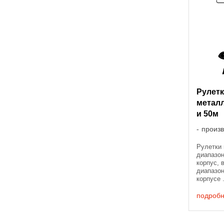
Рулетк
метал
и 50м
произ
Рулетки
диапазо
корпус, 
диапазо
корпусе 
рулетки 
измерите
подроб