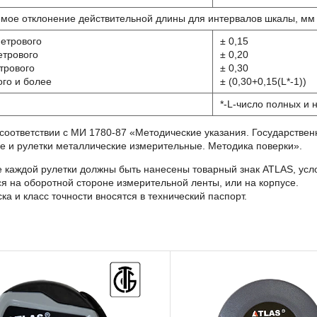
мое отклонение действительной длины для интервалов шкалы, мм
етрового
± 0,15
етрового
± 0,20
трового
± 0,30
ого и более
± (0,30+0,15(L*-1))
*-L-число полных и
 соответствии с МИ 1780-87 «Методические указания. Государстве
е и рулетки металлические измерительные. Методика поверки».
е каждой рулетки должны быть нанесены товарный знак ATLAS, усл
ся на оборотной стороне измерительной ленты, или на корпусе.
ка и класс точности вносятся в технический паспорт.