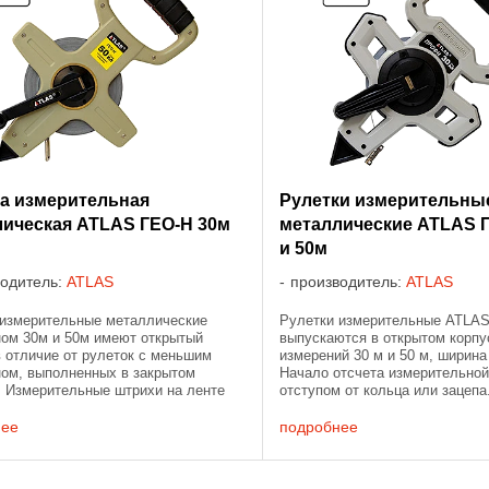
а измерительная
Рулетки измерительны
лическая ATLAS ГЕО-Н 30м
металлические ATLAS 
и 50м
водитель:
ATLAS
производитель:
ATLAS
 измерительные металлические
Рулетки измерительные ATLA
ном 30м и 50м имеют открытый
выпускаются в открытом корпу
в отличие от рулеток с меньшим
измерений 30 м и 50 м, ширина
ном, выполненных в закрытом
Начало отсчета измерительной
. Измерительные штрихи на ленте
отступом от кольца или зацепа
нанесены краской. Цена деления
Измерительная лента имеет п
льной рулетки 1 ...
покрытие, увеличивающая ...
нее
подробнее