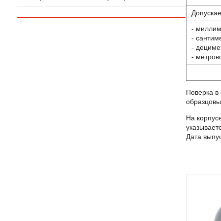
Допускае
- миллим
- сантим
- дециме
- метров
Поверка в
образцовы
На корпус
указывает
Дата выпус