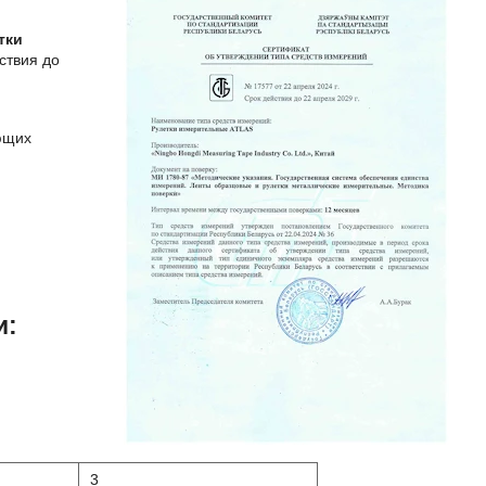
тки
ствия до
ующих
и:
3