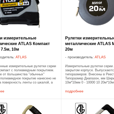
ки измерительные
Рулетки измерительны
лические ATLAS Компакт
металлические ATLAS М
 7.5м, 10м
20м
водитель:
ATLAS
производитель:
ATLAS
нные измерительные рулетки серии
Измерительные рулетки серии
омпакт с полиамидным покрытием.
закрытом корпусе. Выпускают
е от большинства "обычных"
типоразмеров: Внесены в Реес
 полиамидное покрытие нанесено не
Типоразмер Диапазон, мм Шир
а поверхность ленты со шкалой, а
10м*10мм 0 - 10000 10 20м*10мм
ью обертывает измерительную
о ...
нее
подробнее