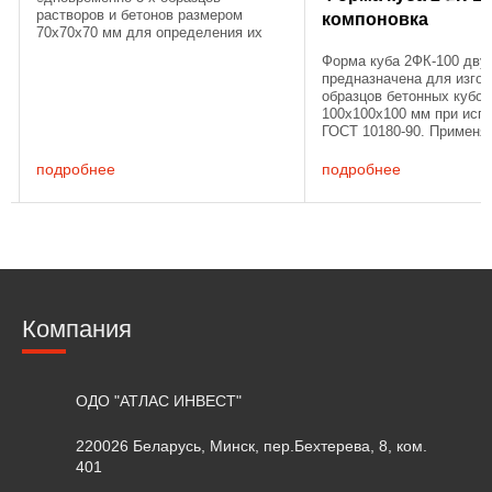
растворов и бетонов размером
компоновка
70х70х70 мм для определения их
физико-технических характеристик
Форма куба 2ФК-100 дву
при испытаниях по ГОСТ 10180-90.
предназначена для изго
Перед сборкой формы куба ее ...
образцов бетонных кубо
100х100х100 мм при исп
ГОСТ 10180-90. Применя
определения прочности 
бетонов с размером зерн
подробнее
подробнее
заполнителя до 20 мм. Об
Компания
ОДО "АТЛАС ИНВЕСТ"
220026 Беларусь, Минск, пер.Бехтерева, 8, ком.
401