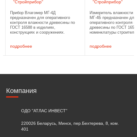
"Стройприбор"
"Стройприбор"
Прибор Влагомер МГ-4Д
Измеритель влажности и
предназначен для оперативного
МГ-4Б предназначен для
контроля влажности древесины по
оперативного контроля 
ГОСТ 16588 в изделиях,
древесины по ГОСТ 1658
конструкциях и сооружениях.
номенклатуры строитель
Влагомер обеспечивает возможность
материалов, в том числе
контроля влажности древесины в
конструкциях и сооружен
подробнее
подробнее
лабораторных, производственных и
ГОСТ 21718. Влагомер МГ
натурных ...
Компания
ОДО "АТЛАС ИНВЕСТ"
220026 Беларусь, Минск, пер.Бехтерева, 8, ком.
401