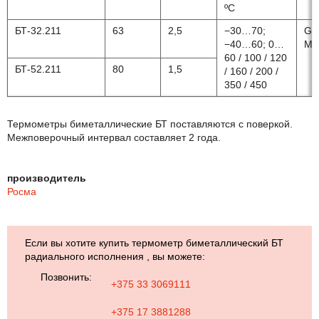
ºС
БТ-32.211
63
2,5
−30…70;
G 
−40…60; 0…
М2
60 / 100 / 120
БТ-52.211
80
1,5
/ 160 / 200 /
350 / 450
Термометры биметаллические БТ поставляются с поверкой.
Межповерочный интервал составляет 2 года.
производитель
Росма
Если вы хотите купить термометр биметаллический БТ
радиального исполнения , вы можете:
Позвонить:
+375 33 3069111
+375 17 3881288