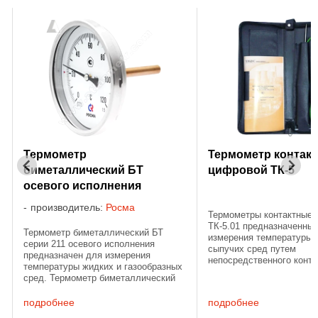
Термометр
Термометр контак
биметаллический БТ
цифровой ТК-5
осевого исполнения
производитель:
Росма
Термометры контактные
ТК-5.01 предназначенны
Термометр биметаллический БТ
я
измерения температуры 
серии 211 осевого исполнения
сыпучих сред путем
предназначен для измерения
непосредственного конта
температуры жидких и газообразных
объектом измерения. Те
сред. Термометр биметаллический
я
контактные цифровые сос
БТ относится к общетехническим
электронного блока и не
приборам измерения температуры и
подробнее
подробнее
погружаемого ...
устанавливается в системах ...