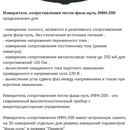
Измеритель сопротивления петли фаза-нуль ИФН-200
предназначен для:
- измерение полного, активного и реактивного сопротивления
цепи фаза-нуль, без отключения источника питания ;
- измерение напряжения переменного тока ;
- измерение сопротивления постоянному току (режим
омметра);
- измерение сопротивления металлосвязи током до 250 мА для
сопротивлений <20 Ом ;
- вычисления ожидаемого тока короткого замыкания,
приведенного к напряжению сети 220 В ;
- вычисления угла сдвига фаз между напряжением и током при
коротком замыкании ;
Измеритель сопротивления петли фаза-нуль ИФН-200 - это
современный высокотехнологичный прибор с
микропроцессорным управлением.
Измеритель сопротивления ИФН-200 имеет встроенную память
на 35 измерений отдельно для режима измерений параметров
"фаза-нуль" и режима "Омметр".