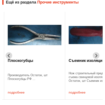
Ещё из раздела
Прочие инструменты
Плоскогубцы
Съемник изоляции
Нож строительный предназначе
роизводитель Остаток, шт
съема свинцовой изоляции с ка
лоскогубцы РФ ...
Остаток, шт Съемник изоляции .
подробнее
подробнее