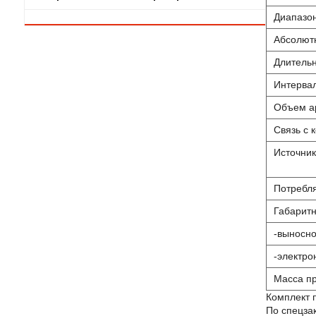
Диапазон
Абсолютн
Длительн
Интерва
Объем а
Связь с
Источник
Потребля
Габаритн
-выносно
-электро
Масса пр
Комплект п
По спецза