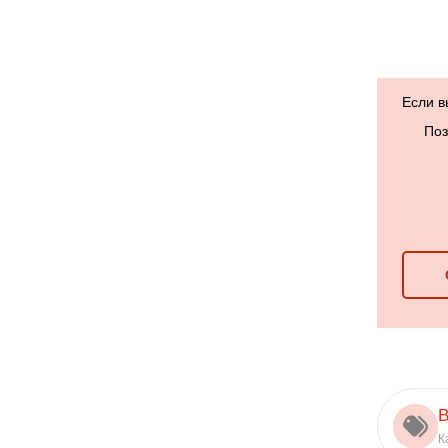
Если в
Поз
В
К