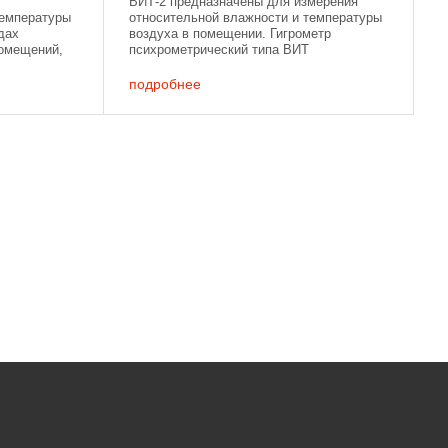
ВИТ-2 предназначены для измерения
температуры
относительной влажности и температуры
дах
воздуха в помещении. Гигрометр
омещений,
психрометрический типа ВИТ
камерах,
представляет собой прибор, собранный
на основании из фенопласта или других
подробнее
.
...