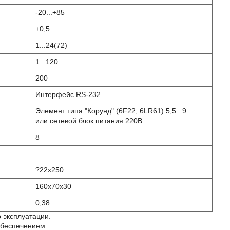
-20...+85
±0,5
1...24(72)
1...120
200
Интерфейс RS-232
Элемент типа "Корунд" (6F22, 6LR61) 5,5...9
или сетевой блок питания 220В
8
?22х250
160х70х30
0,38
о эксплуатации.
обеспечением.