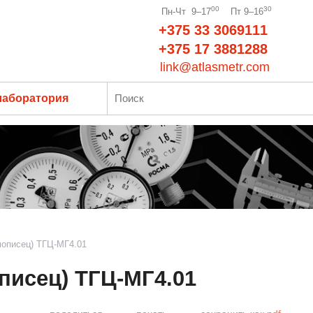
00
30
Пн-Чт 9–17
Пт 9–16
+375 33 3069111
+375 17 3881288
link@atlasmetr.com
лаборатория
мописец) ТГЦ-МГ4.01
писец) ТГЦ-МГ4.01