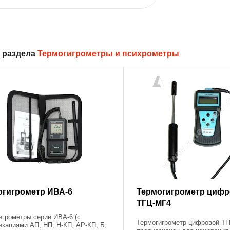
 раздела
Термогигрометры и психрометры
огигрометр ИВА-6
Термогигрометр циф
ТГЦ-МГ4
игрометры серии ИВА-6 (с
Термогигрометр цифровой Т
кациями АП, НП, Н-КП, АР-КП, Б,