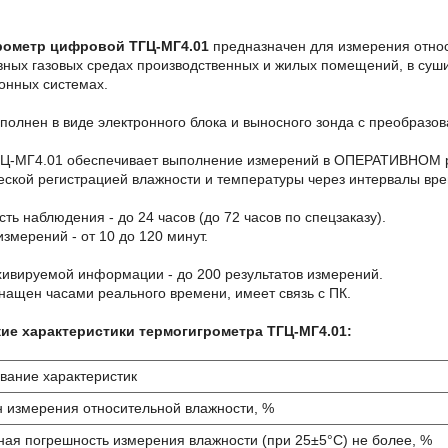
рометр цифровой ТГЦ-МГ4.01
предназначен для измерения относ
вных газовых средах производственных и жилых помещений, в суши
онных системах.
полнен в виде электронного блока и выносного зонда с преобразо
ГЦ-МГ4.01 обеспечивает выполнение измерений в ОПЕРАТИВНОМ
еской регистрацией влажности и температуры через интервалы вр
ть наблюдения - до 24 часов (до 72 часов по спецзаказу).
змерений - от 10 до 120 минут.
ивируемой информации - до 200 результатов измерений.
нащен часами реального времени, имеет связь с ПК.
ие характеристики термогигрометра ТГЦ-МГ4.01:
вание характеристик
 измерения относительной влажности, %
ая погрешность измерения влажности (при 25±5°С) не более, %