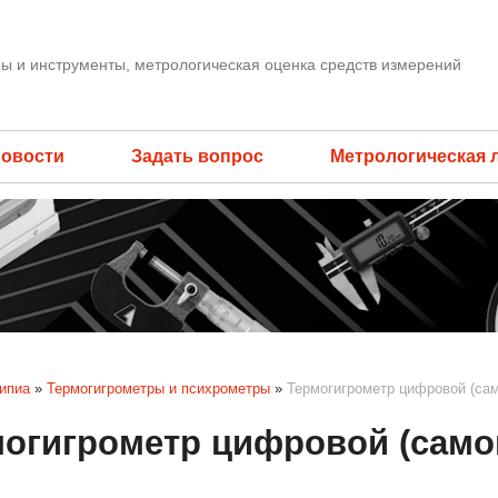
ы и инструменты, метрологическая оценка средств измерений
овости
Задать вопрос
Метрологическая 
ипиа
»
Термогигрометры и психрометры
»
Термогигрометр цифровой (са
огигрометр цифровой (само