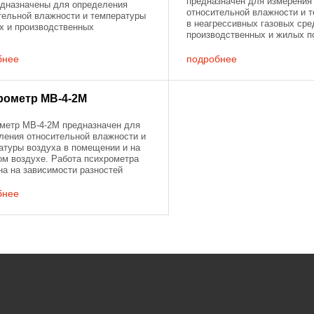
предназначен для измерения
едназначены для определения
относительной влажности и 
тельной влажности и температуры
в неагрессивных газовых сре
х и производственных
производственных и жилых п
ниях, а также в свободной
сушильных и климатических 
ере. Приборы выпускаются в
вентиляционных системах.
бнее
подробнее
ых ...
Термогигрометр выполнен в ..
рометр МВ-4-2М
метр МВ-4-2М предназначен для
ления относительной влажности и
атуры воздуха в помещении и на
ом воздухе. Работа психрометра
на на зависимости разностей
атур сухого и смоченного
тра от влажности воздуха. ...
бнее