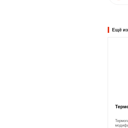
Ещё из
Терм
Термог
модифи