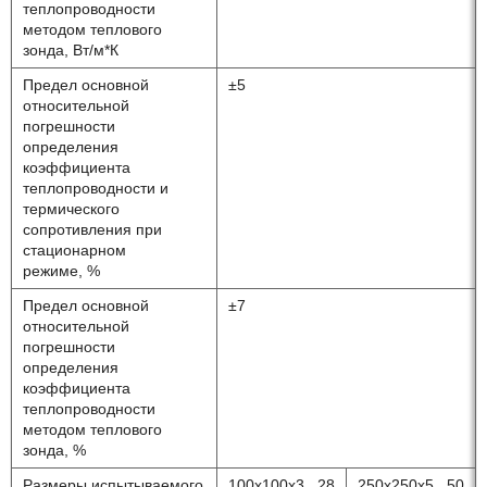
теплопроводности
методом теплового
зонда, Вт/м*К
Предел основной
±5
относительной
погрешности
определения
коэффициента
теплопроводности и
термического
сопротивления при
стационарном
режиме, %
Предел основной
±7
относительной
погрешности
определения
коэффициента
теплопроводности
методом теплового
зонда, %
Размеры испытываемого
100х100х3...28
250х250х5...50