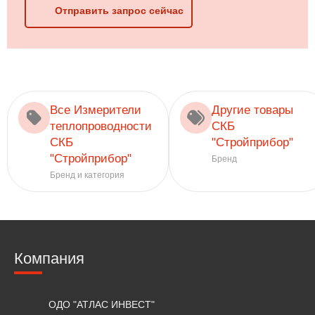
Отправить запрос сейчас
Все Измерители
Другие товары
теплопроводности
СКБ
СКБ
"Стройприбор"
"Стройприбор"
Бренд
Бренд и категория
Компания
ОДО "АТЛАС ИНВЕСТ"