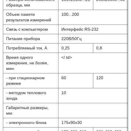
образца, мм
Объем памяти
100...200
результатов измерений
Связь с компьютером
Интерфейс RS-232
Питание прибора
220В/50Гц
Потребляемый ток, А
0,25
0,8
Время одного
</ td>
измерения, не более,
мин:
- при стационарном
60
120
режиме
- методом теплового
10
зонда
Габаритные размеры,
мм:
- электронного блока
175х90х30