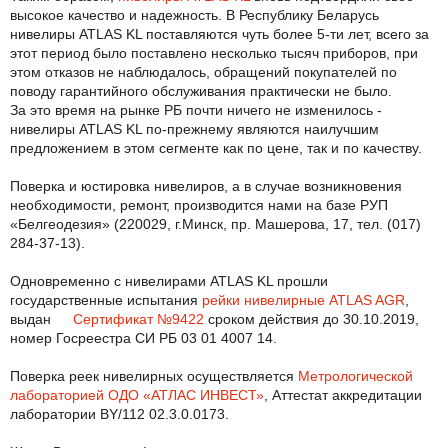
высокое качество и надежность. В Республику Беларусь
нивелиры ATLAS KL поставляются чуть более 5-ти лет, всего за
этот период было поставлено несколько тысяч приборов, при
этом отказов не наблюдалось, обращений покупателей по
поводу гарантийного обслуживания практически не было.
За это время на рынке РБ почти ничего не изменилось -
нивелиры ATLAS KL по-прежнему являются наилучшим
предложением в этом сегменте как по цене, так и по качеству.
Поверка и юстировка нивелиров, а в случае возникновения
необходимости, ремонт, производится нами на базе РУП
«Белгеодезия» (220029, г.Минск, пр. Машерова, 17, тел. (017)
284-37-13).
Одновременно с нивелирами ATLAS KL прошли
государственные испытания
рейки нивелирные ATLAS AGR
,
выдан
Сертификат №9422
сроком действия до 30.10.2019,
номер Госреестра СИ РБ 03 01 4007 14.
Поверка реек нивелирных осуществляется
Метрологической
лабораторией ОДО «АТЛАС ИНВЕСТ»
, Аттестат аккредитации
лаборатории BY/112 02.3.0.0173.